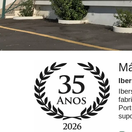
Má
Ibe
Iber
fabr
Port
supo