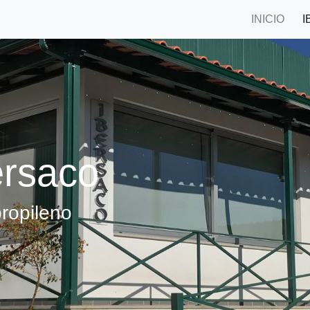
INICIO
I
ersaco
ropileno