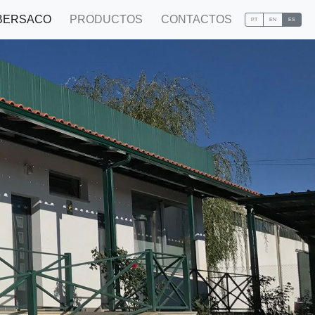
(CURRENT)
BERSACO
PRODUCTOS
CONTACTOS
PT
EN
ES