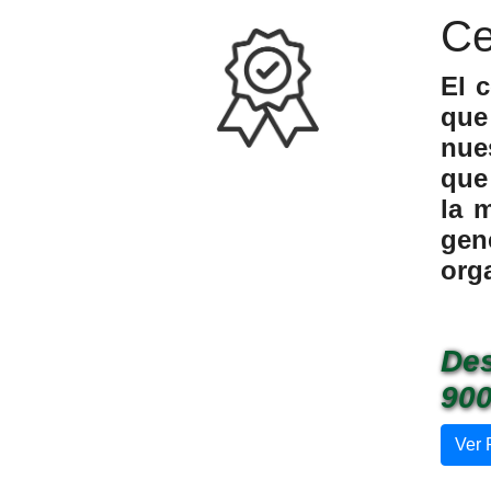
Ce
El 
que
nue
que
la 
gen
org
Des
900
Ver 