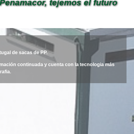
Penamacor, tejemos el futuro
tugal de sacas de PP.
mación continuada y cuenta con la tecnologia más
afia.